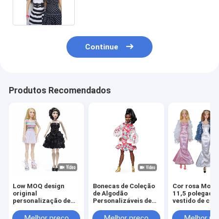
Continue
Produtos Recomendados
Low MOQ design
Bonecas de Coleção
Cor rosa Mode
original
de Algodão
11,5 polegada
personalização de
Personalizáveis de
vestido de col
30cm roupas de
11,5 polegadas com
boneca para
boneca de moda
Vestido para
bonecas
Melhor preço
Melhor preço
Melhor pr